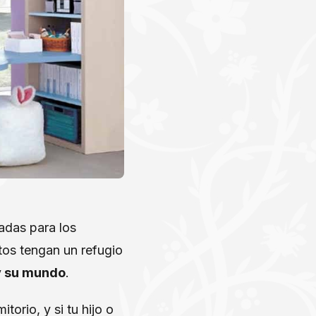
adas para los
tos tengan un refugio
y su mundo
.
orio, y si tu hijo o