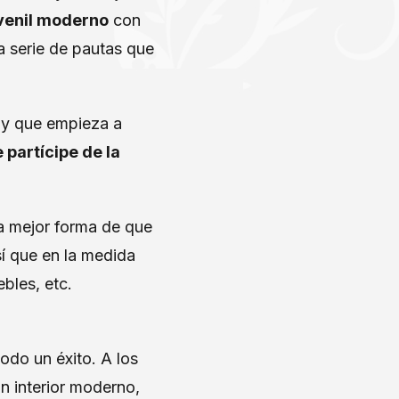
uvenil moderno
con
na serie de pautas que
 y que empieza a
partícipe de la
la mejor forma de que
sí que en la medida
bles, etc.
odo un éxito. A los
un interior moderno,